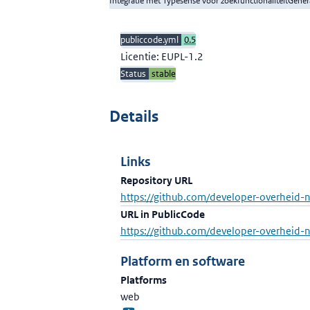
Integratie met Typesense voor zoekfunctionaliteit
Gener
publiccode.yml
0.5
Licentie: EUPL-1.2
Status
stable
Details
Links
Repository URL
https://github.com/developer-overheid-nl
URL in PublicCode
https://github.com/developer-overheid-n
Platform en software
Platforms
web