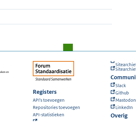
Sitearchie
Sitearchie
Communi
Slack
Registers
Github
API's toevoegen
Mastodon
Repositories toevoegen
LinkedIn
API-statistieken
Overig