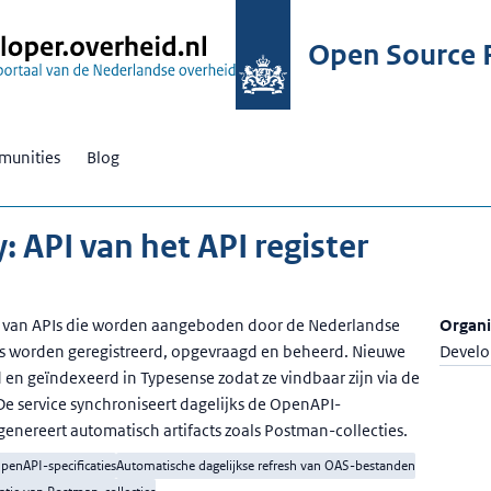
Open Source R
unities
Blog
: API van het API register
gus van APIs die worden aangeboden door de Nederlandse
Organi
s worden geregistreerd, opgevraagd en beheerd. Nieuwe
Develo
 en geïndexeerd in Typesense zodat ze vindbaar zijn via de
De service synchroniseert dagelijks de OpenAPI-
 genereert automatisch artifacts zoals Postman-collecties.
OpenAPI-specificaties
Automatische dagelijkse refresh van OAS-bestanden