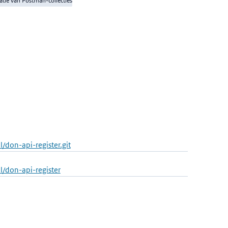
atie van Postman-collecties
/don-api-register.git
l/don-api-register