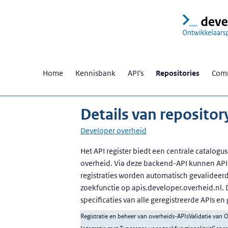
Home
Kennisbank
API's
Repositories
Comm
Details van repository
Developer overheid
Beschrijving
Het API register biedt een centrale catalo
overheid. Via deze backend-API kunnen API
registraties worden automatisch gevalideerd
zoekfunctie op apis.developer.overheid.nl. 
specificaties van alle geregistreerde APIs en
Registratie en beheer van overheids-APIs
Validatie van 