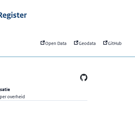
:
API van het API register
egister
Open Data
Geodata
GitHub
satie
per overheid