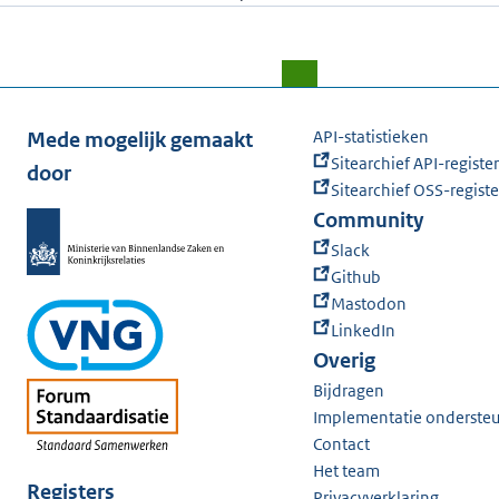
API-statistieken
Mede mogelijk gemaakt
Sitearchief API-register
door
Sitearchief OSS-registe
Community
Slack
Github
Mastodon
LinkedIn
Overig
Bijdragen
Implementatie onderste
Contact
Het team
Registers
Privacyverklaring