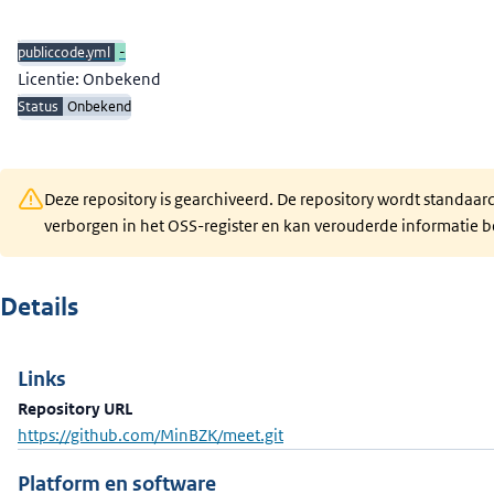
Beschrijving
publiccode.yml
-
Licentie: Onbekend
Status
Onbekend
Deze repository is gearchiveerd. De repository wordt standaar
verborgen in het OSS-register en kan verouderde informatie b
Details
Links
Repository URL
https://github.com/MinBZK/meet.git
Platform en software