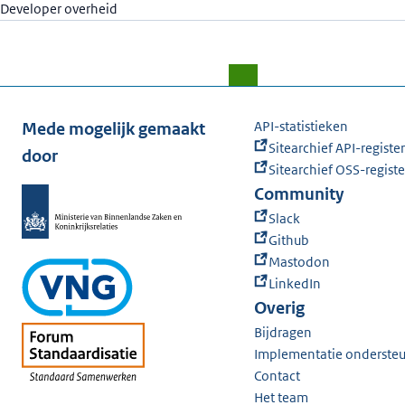
Developer overheid
API-statistieken
Mede mogelijk gemaakt
Sitearchief API-register
door
Sitearchief OSS-registe
Community
Slack
Github
Mastodon
LinkedIn
Overig
Bijdragen
Implementatie onderste
Contact
Het team