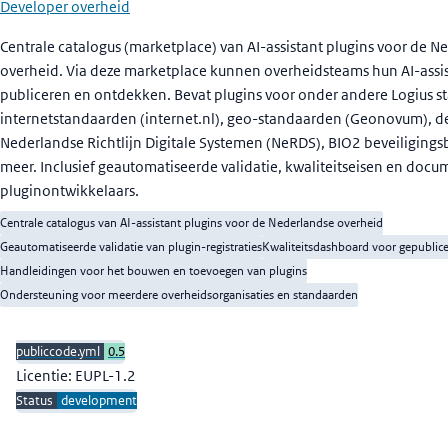
Developer overheid
Beschrijving
Centrale catalogus (marketplace) van AI-assistant plugins voor de N
overheid. Via deze marketplace kunnen overheidsteams hun AI-assis
publiceren en ontdekken. Bevat plugins voor onder andere Logius 
internetstandaarden (internet.nl), geo-standaarden (Geonovum), d
Nederlandse Richtlijn Digitale Systemen (NeRDS), BIO2 beveiligings
meer. Inclusief geautomatiseerde validatie, kwaliteitseisen en docu
pluginontwikkelaars.
Centrale catalogus van AI-assistant plugins voor de Nederlandse overheid
Geautomatiseerde validatie van plugin-registraties
Kwaliteitsdashboard voor gepublice
Handleidingen voor het bouwen en toevoegen van plugins
Ondersteuning voor meerdere overheidsorganisaties en standaarden
publiccode.yml
0.5
Licentie: EUPL-1.2
Status
development