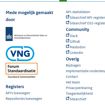
API-statistieken
Mede mogelijk gemaakt
Sitearchief API-register
door
Sitearchief OSS-registe
Community
Slack
Github
Mastodon
LinkedIn
Overig
Bijdragen
Implementatie onderste
Contact
Het team
Registers
Privacyverklaring
API's toevoegen
Toegankelijkheid
Repositories toevoegen
Sitearchief