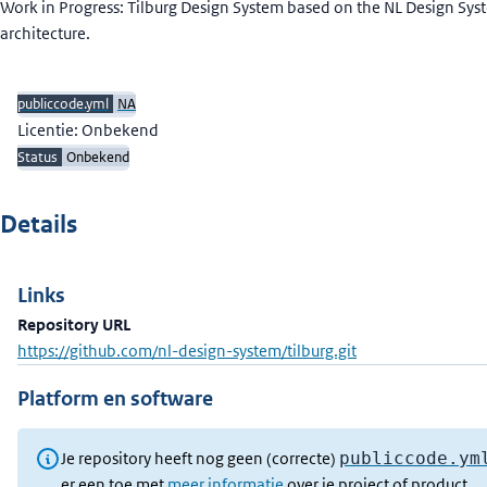
Beschrijving
Work in Progress: Tilburg Design System based on the NL Design Sys
architecture.
publiccode.yml
NA
Licentie: Onbekend
Status
Onbekend
Details
Links
Repository URL
https://github.com/nl-design-system/tilburg.git
Platform en software
Je repository heeft nog geen (correcte)
publiccode.ym
er een toe met
meer informatie
over je project of product.