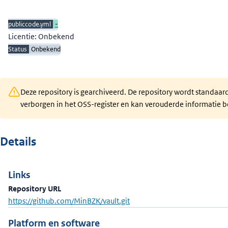
Beschrijving
publiccode.yml
-
Licentie: Onbekend
Status
Onbekend
Deze repository is gearchiveerd. De repository wordt standaar
verborgen in het OSS-register en kan verouderde informatie b
Details
Links
Repository URL
https://github.com/MinBZK/vault.git
Platform en software