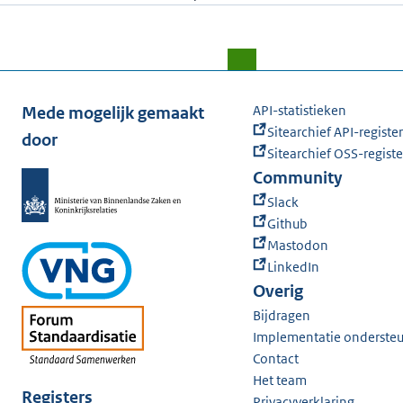
API-statistieken
Mede mogelijk gemaakt
Sitearchief API-register
door
Sitearchief OSS-registe
Community
Slack
Github
Mastodon
LinkedIn
Overig
Bijdragen
Implementatie onderste
Contact
Het team
Registers
Privacyverklaring