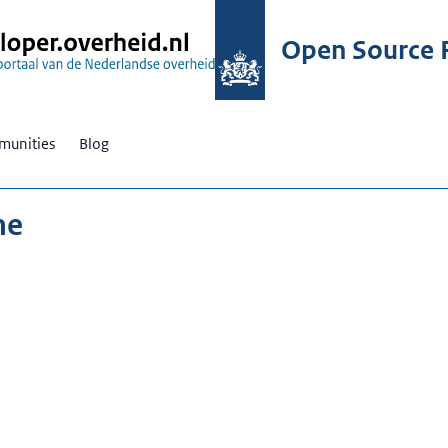
Open Source R
unities
Blog
me