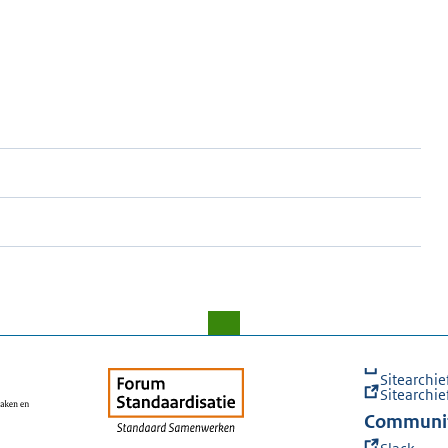
Sitearchie
Sitearchie
Communi