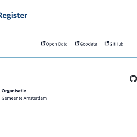
:
ee-upptime
egister
Open Data
Geodata
GitHub
Organisatie
Gemeente Amsterdam