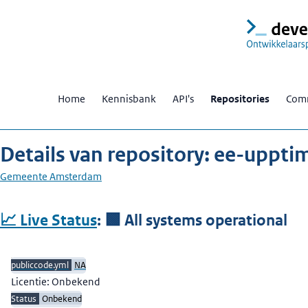
Home
Kennisbank
API's
Repositories
Comm
Details van repository: ee-uppti
Gemeente Amsterdam
Beschrijving
📈 Live Status
:
🟩 All systems operational
publiccode.yml
NA
Licentie: Onbekend
Status
Onbekend