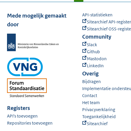
API-statistieken
Mede mogelijk gemaakt
Sitearchief API-register
door
Sitearchief OSS-registe
Community
Slack
Github
Mastodon
LinkedIn
Overig
Bijdragen
Implementatie onderste
Contact
Het team
Registers
Privacyverklaring
API's toevoegen
Toegankelijkheid
Repositories toevoegen
Sitearchief