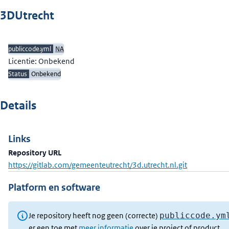
Beschrijving
3DUtrecht
publiccode.yml
NA
Licentie: Onbekend
Status
Onbekend
Details
Links
Repository URL
https://gitlab.com/gemeenteutrecht/3d.utrecht.nl.git
Platform en software
Je repository heeft nog geen (correcte)
publiccode.ym
er een toe met
meer informatie
over je project of product.