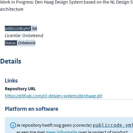
Beschrijving
Work in Progress: Den Haag Design System based on the NL Design 
architecture
publiccode.yml
NA
Licentie: Onbekend
Status
Onbekend
Details
Links
Repository URL
https://github.com/nl-design-system/denhaag.git
Platform en software
Je repository heeft nog geen (correcte)
publiccode.ym
er een toe met
meer informatie
over je project of product.