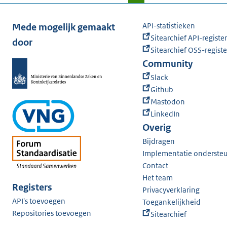
API-statistieken
Mede mogelijk gemaakt
Sitearchief API-register
door
Sitearchief OSS-registe
Community
Slack
Github
Mastodon
LinkedIn
Overig
Bijdragen
Implementatie onderste
Contact
Het team
Registers
Privacyverklaring
API's toevoegen
Toegankelijkheid
Repositories toevoegen
Sitearchief