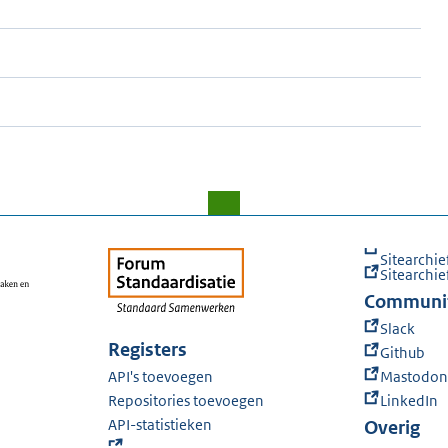
Sitearchie
Sitearchie
Communi
Slack
Registers
Github
API's toevoegen
Mastodon
Repositories toevoegen
LinkedIn
API-statistieken
Overig