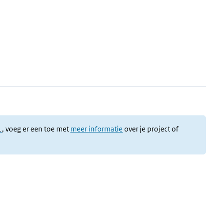
l
, voeg er een toe met
meer informatie
over je project of