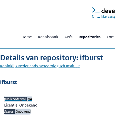
Home
Kennisbank
API's
Repositories
Comm
Details van repository: ifburst
Koninklijk Nederlands Meteorologisch Instituut
Beschrijving
ifburst
publiccode.yml
NA
Licentie: Onbekend
Status
Onbekend