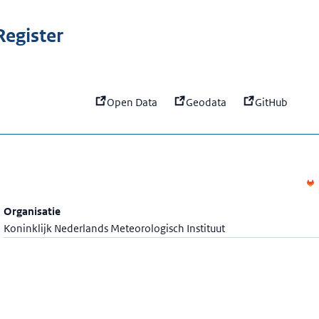
:
ifburst
egister
Open Data
Geodata
GitHub
Organisatie
Koninklijk Nederlands Meteorologisch Instituut