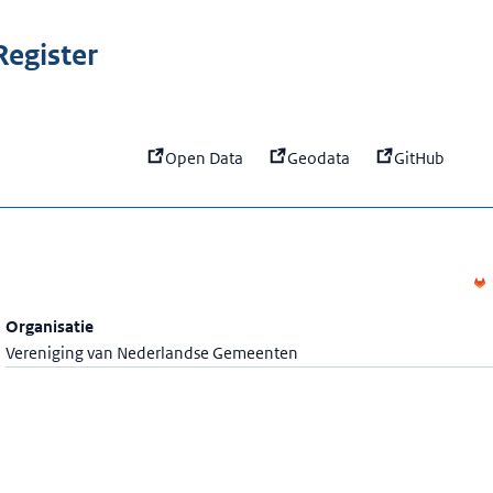
:
Camunda cache
egister
Open Data
Geodata
GitHub
Organisatie
Vereniging van Nederlandse Gemeenten