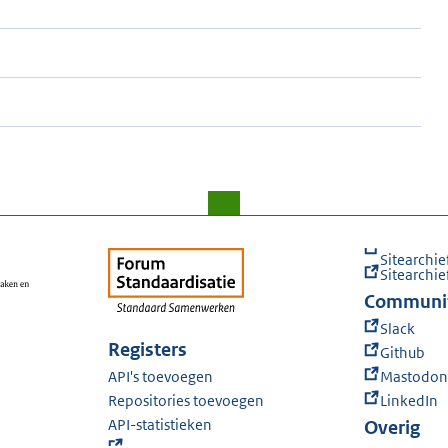
Sitearchie
Sitearchie
Communi
Slack
Registers
Github
API's toevoegen
Mastodon
Repositories toevoegen
LinkedIn
API-statistieken
Overig