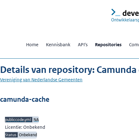
Home
Kennisbank
API's
Repositories
Comm
Details van repository: Camunda
Vereniging van Nederlandse Gemeenten
Beschrijving
camunda-cache
publiccode.yml
NA
Licentie: Onbekend
Status
Onbekend