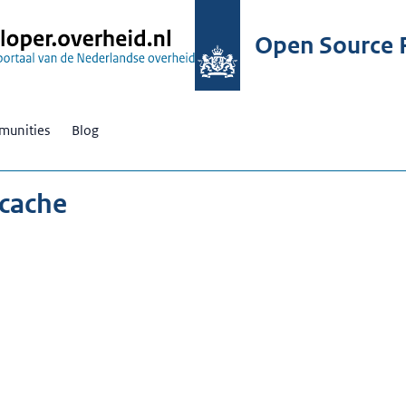
Open Source R
unities
Blog
 cache