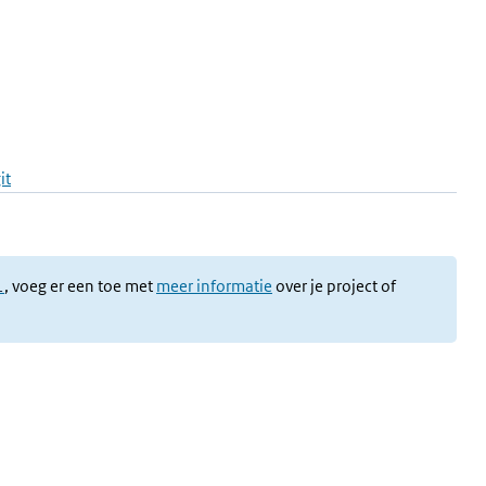
it
l
, voeg er een toe met
meer informatie
over je project of