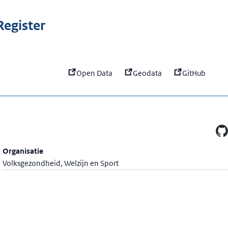
:
Generieke Functies Generiek 
egister
Open Data
Geodata
GitHub
Organisatie
Volksgezondheid, Welzijn en Sport