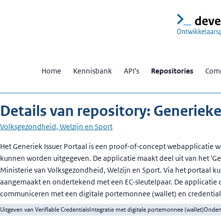
Home
Kennisbank
API's
Repositories
Comm
Details van repository: Generieke
Volksgezondheid, Welzijn en Sport
Beschrijving
Het Generiek Issuer Portaal is een proof-of-concept webapplicatie w
kunnen worden uitgegeven. De applicatie maakt deel uit van het 'Gen
Ministerie van Volksgezondheid, Welzijn en Sport. Via het portaal 
aangemaakt en ondertekend met een EC-sleutelpaar. De applicatie 
communiceren met een digitale portemonnee (wallet) en credential
Uitgeven van Verifiable Credentials
Integratie met digitale portemonnee (wallet)
Ondert