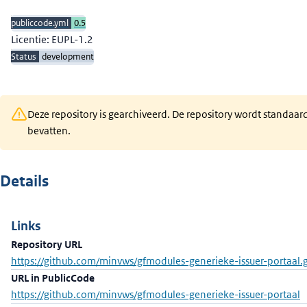
publiccode.yml
0.5
Licentie: EUPL-1.2
Status
development
Deze repository is gearchiveerd. De repository wordt standaar
bevatten.
Details
Links
Repository URL
https://github.com/minvws/gfmodules-generieke-issuer-portaal.g
URL in PublicCode
https://github.com/minvws/gfmodules-generieke-issuer-portaal