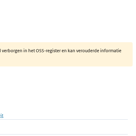
d verborgen in het OSS-register en kan verouderde informatie
it