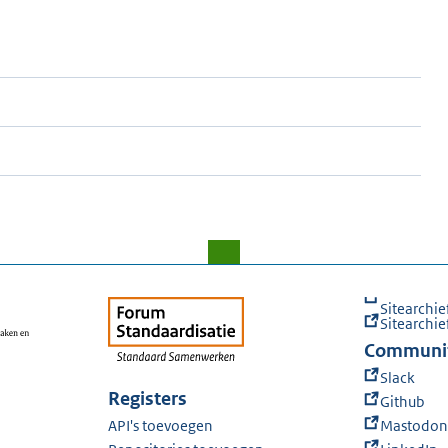
Sitearchie
Sitearchie
Communi
Slack
Registers
Github
API's toevoegen
Mastodon