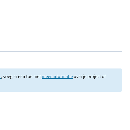
l
, voeg er een toe met
meer informatie
over je project of