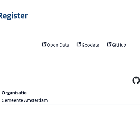
:
amsterdam-uptime
egister
Open Data
Geodata
GitHub
Organisatie
Gemeente Amsterdam