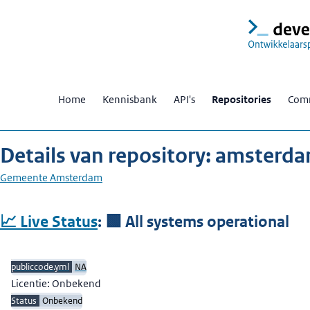
Home
Kennisbank
API's
Repositories
Comm
Details van repository: amsterd
Gemeente Amsterdam
Beschrijving
📈 Live Status
:
🟩 All systems operational
publiccode.yml
NA
Licentie: Onbekend
Status
Onbekend