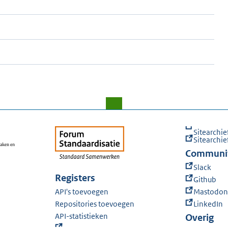
Sitearchie
Sitearchie
Communi
Slack
Registers
Github
API's toevoegen
Mastodon
Repositories toevoegen
LinkedIn
API-statistieken
Overig