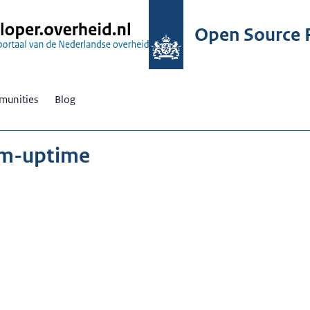
Open Source R
unities
Blog
am-uptime