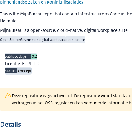
Binnenlandse Zaken en Koninkrijksrelaties
Beschrijving
This is the MijnBureau repo that contain Infrastructure as Code in th
Helmfile
MijnBureau is a open-source, cloud-native, digital workplace suite.
Open Source
Government
digital workplace
open-source
publiccode.yml
0.2
Licentie: EUPL-1.2
Status
concept
Deze repository is gearchiveerd. De repository wordt standaar
verborgen in het OSS-register en kan verouderde informatie b
Details