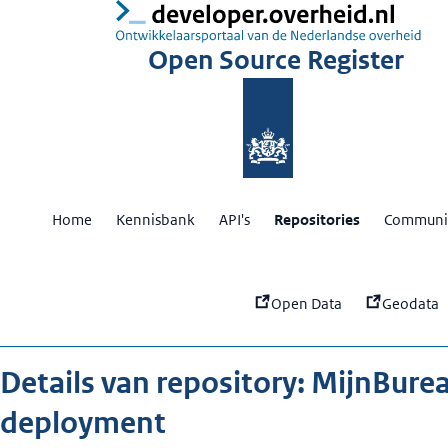
:
Mi
Open Source Register
Home
Kennisbank
API's
Repositories
Communit
Open Data
Geodata
Details van repository: MijnBure
deployment