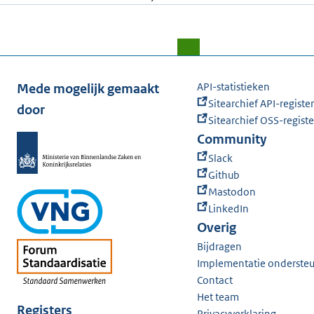
API-statistieken
Mede mogelijk gemaakt
Sitearchief API-register
door
Sitearchief OSS-registe
Community
Slack
Github
Mastodon
LinkedIn
Overig
Bijdragen
Implementatie onderste
Contact
Het team
Registers
Privacyverklaring