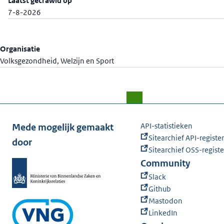
Laatst gecrawld op
7-8-2026
Organisatie
Volksgezondheid, Welzijn en Sport
API-statistieken
Mede mogelijk gemaakt
Sitearchief API-register
door
Sitearchief OSS-registe
Community
Slack
Github
Mastodon
LinkedIn