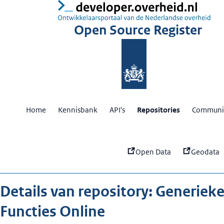
:
Ge
Open Source Register
Home
Kennisbank
API's
Repositories
Communit
Open Data
Geodata
Details van repository: Generiek
Functies Online