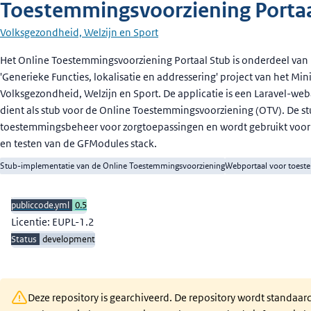
Toestemmingsvoorziening Portaa
Volksgezondheid, Welzijn en Sport
Beschrijving
Het Online Toestemmingsvoorziening Portaal Stub is onderdeel van
'Generieke Functies, lokalisatie en addressering' project van het Mini
Volksgezondheid, Welzijn en Sport. De applicatie is een Laravel-web
dient als stub voor de Online Toestemmingsvoorziening (OTV). De st
toestemmingsbeheer voor zorgtoepassingen en wordt gebruikt voor
en testen van de GFModules stack.
Stub-implementatie van de Online Toestemmingsvoorziening
Webportaal voor toes
publiccode.yml
0.5
Licentie: EUPL-1.2
Status
development
Deze repository is gearchiveerd. De repository wordt standaar