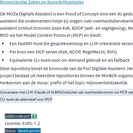
Binnenlandse Zaken en Koninkrijksrelaties
Beschrijving
De MOZa Digitale Assistent is een Proof of Concept voor een AI-gest
assistent die ondernemers helpt bij vragen over overheidsdienstverl
assistent ontsluit bronnen zoals KvK, KOOP (wet- en regelgeving), R
RVO via het Model Context Protocol (MCP) en biedt:
Een FastAPI-host die gespreksverloop en LLM-orkestratie verzo
Per bron een MCP-server (KvK, KOOP, RegelRecht, RVO)
Equivalente CLI-tools voor on-demand gebruik en als fallback
Deze repository bevat de broncode van de PoC Digitale Assistent. H
project bestaat uit meerdere repositories binnen de MinBZK-organisa
herkennen aan de moza- prefix of het topic mijnoverheidzakelijk.
Conversatie met LLM (Claude of VLAM)
Ontsluiten van overheidsbronnen via MCP-ser
CLI-tools als alternatief voor MCP
publiccode.yml
0.5
Licentie: EUPL-1.2
Status
development