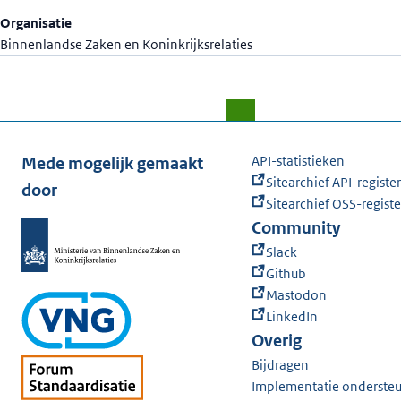
Organisatie
Binnenlandse Zaken en Koninkrijksrelaties
API-statistieken
Mede mogelijk gemaakt
Sitearchief API-register
door
Sitearchief OSS-registe
Community
Slack
Github
Mastodon
LinkedIn
Overig
Bijdragen
Implementatie onderste