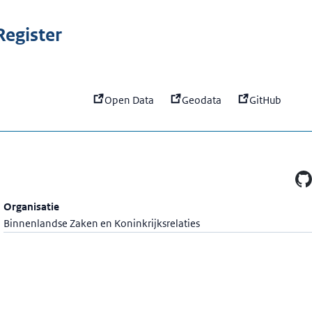
:
grist
egister
Open Data
Geodata
GitHub
Organisatie
Binnenlandse Zaken en Koninkrijksrelaties