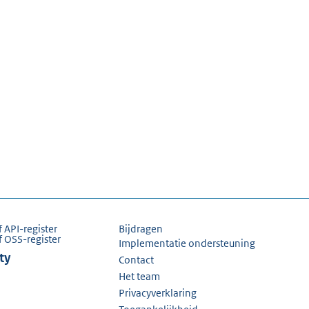
f API-register
Bijdragen
f OSS-register
Implementatie ondersteuning
ty
Contact
Het team
Privacyverklaring