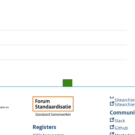
Sitearchie
Sitearchie
Communi
Slack
Registers
Github