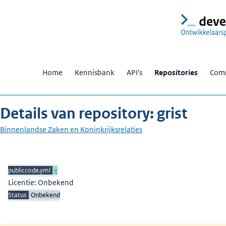
Home
Kennisbank
API's
Repositories
Comm
Details van repository: grist
Binnenlandse Zaken en Koninkrijksrelaties
Beschrijving
publiccode.yml
-
Licentie: Onbekend
Status
Onbekend