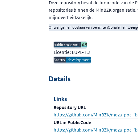
Deze repository bevat de broncode van de 
repositories binnen de MinBZK organisatie, 
mijnoverheidzakelijk.
Ontvangen en opslaan van berichten
Ophalen en weerge
publiccode.yml
0.5
Licentie: EUPL-1.2
Status
development
Details
Links
Repository URL
https://github.com/MinBZK/moza-poc-fbs
URL in PublicCode
https://github.com/MinBZK/moza-poc-fb