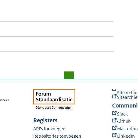
Sitearchie
Sitearchie
Communi
Slack
Registers
Github
API's toevoegen
Mastodon
Repositories toevoegen
LinkedIn