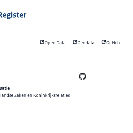
:
PoC MOZa Berichtenbox
egister
Open Data
Geodata
GitHub
satie
landse Zaken en Koninkrijksrelaties