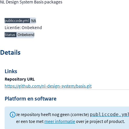
Beschrijving
NL Design System Basis packages
publiccode.yml
NA
Licentie: Onbekend
Status
Onbekend
Details
Links
Repository URL
https://github.com/nl-design-system/basis.git
Platform en software
Je repository heeft nog geen (correcte)
publiccode.ym
er een toe met
meer informatie
over je project of product.