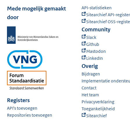
API-statistieken
Mede mogelijk gemaakt
Sitearchief API-register
door
Sitearchief OSS-registe
Community
Slack
Github
Mastodon
LinkedIn
Overig
Bijdragen
Implementatie onderste
Contact
Het team
Registers
Privacyverklaring
API's toevoegen
Toegankelijkheid
Repositories toevoegen
Sitearchief