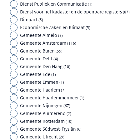
Dienst Publiek en Communicatie
(
1
)
Dienst voor het kadaster en de openbare registers
(
87
)
Dimpact
(
5
)
Economische Zaken en Klimaat
(
5
)
Gemeente Almelo
(
3
)
Gemeente Amsterdam
(
116
)
Gemeente Buren
(
55
)
Gemeente Delft
(
4
)
Gemeente Den Haag
(
10
)
Gemeente Ede
(
1
)
Gemeente Emmen
(
1
)
Gemeente Haarlem
(
7
)
Gemeente Haarlemmermeer
(
1
)
Gemeente Nijmegen
(
67
)
Gemeente Purmerend
(
2
)
Gemeente Rotterdam
(
10
)
Gemeente Súdwest-Fryslân
(
6
)
Gemeente Utrecht
(
26
)