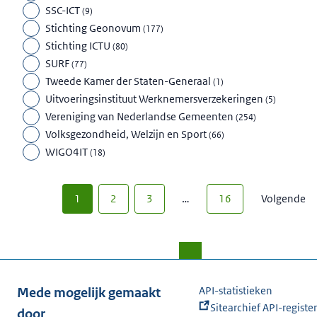
SSC-ICT
(
9
)
Stichting Geonovum
(
177
)
Stichting ICTU
(
80
)
SURF
(
77
)
Tweede Kamer der Staten-Generaal
(
1
)
Uitvoeringsinstituut Werknemersverzekeringen
(
5
)
Vereniging van Nederlandse Gemeenten
(
254
)
Volksgezondheid, Welzijn en Sport
(
66
)
WIGO4IT
(
18
)
1
2
3
…
16
Volgende
API-statistieken
Mede mogelijk gemaakt
Sitearchief API-register
door