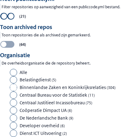
Filter repositories op aanwezigheid van een publiccode.yml bestand.
Uit
Aan
(
21
)
Toon archived repos
Toon repositories die als archived zijn gemarkeerd.
Uit
(
64
)
Organisatie
De overheidsorganisatie die de repository beheert.
Alle
Belastingdienst
(
5
)
Binnenlandse Zaken en Koninkrijksrelaties
(
304
)
Centraal Bureau voor de Statistiek
(
11
)
Centraal Justitieel Incassobureau
(
75
)
Coöperatie Dimpact UA
(
6
)
De Nederlandsche Bank
(
9
)
Developer overheid
(
6
)
Dienst ICT Uitvoering
(
2
)