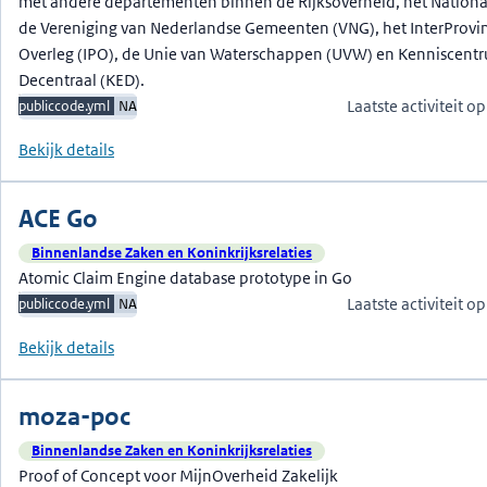
met andere departementen binnen de Rijksoverheid, het Nationaa
de Vereniging van Nederlandse Gemeenten (VNG), het InterProvin
Overleg (IPO), de Unie van Waterschappen (UVW) en Kenniscent
Decentraal (KED).
Laatste activiteit 
publiccode.yml
NA
Bekijk details
ACE Go
Binnenlandse Zaken en Koninkrijksrelaties
Atomic Claim Engine database prototype in Go
Laatste activiteit 
publiccode.yml
NA
Bekijk details
moza-poc
Binnenlandse Zaken en Koninkrijksrelaties
Proof of Concept voor MijnOverheid Zakelijk