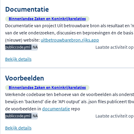
Documentatie
Binnenlandse Zaken en Koninkrijksrelaties
Documentatie van project Uit betrouwbare bron als resultaat en 'n
van de vele onderzoeken, discussies en beproevingen én de basis
(nieuwe) website:
uitbetrouwbarebron.rijks.app
Laatste activiteit 
publiccode.yml
NA
Bekijk details
Voorbeelden
Binnenlandse Zaken en Koninkrijksrelaties
Werkende codebase ten behoeve van de voorbeelden als onderst
bewijs en 'backend' die de 'API output' als
.json
files publiceert tbv
de voorbeelden in
documentatie
repo
Laatste activiteit 
publiccode.yml
NA
Bekijk details