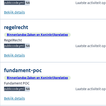
Laatste activiteit 
publiccode.yml
NA
Bekijk details
regelrecht
Binnenlandse Zaken en Koninkrijksrelaties
RegelRecht
Laatste activiteit 
publiccode.yml
NA
Bekijk details
fundament-poc
Binnenlandse Zaken en Koninkrijksrelaties
Fundament POC
Laatste activiteit 
publiccode.yml
NA
Bekijk details