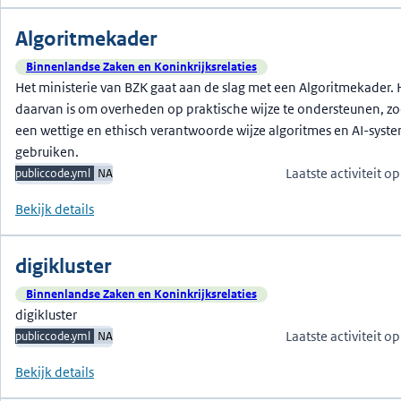
Algoritmekader
Binnenlandse Zaken en Koninkrijksrelaties
Het ministerie van BZK gaat aan de slag met een Algoritmekader. 
daarvan is om overheden op praktische wijze te ondersteunen, zod
een wettige en ethisch verantwoorde wijze algoritmes en AI-syst
gebruiken.
Laatste activiteit 
publiccode.yml
NA
Bekijk details
digikluster
Binnenlandse Zaken en Koninkrijksrelaties
digikluster
Laatste activiteit 
publiccode.yml
NA
Bekijk details