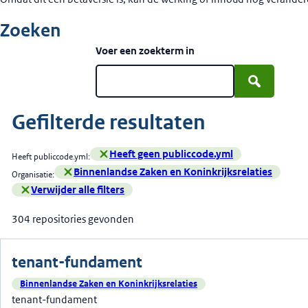
Zoeken
Voer een zoekterm in
Zoek in componentnamen en beschrijvingen. D
Gefilterde resultaten
Heeft geen publiccode.yml
Heeft publiccode.yml:
- Klik om filter te verwijderen
Binnenlandse Zaken en Koninkrijksrelaties
Organisatie:
- Klik om filter te verwijderen
Verwijder alle filters
304 repositories gevonden
tenant-fundament
Binnenlandse Zaken en Koninkrijksrelaties
tenant-fundament