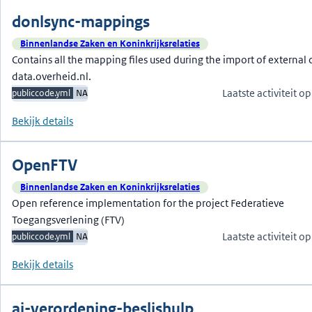
donlsync-mappings
Binnenlandse Zaken en Koninkrijksrelaties
Contains all the mapping files used during the import of external 
data.overheid.nl.
Laatste activiteit 
publiccode.yml
NA
Bekijk details
OpenFTV
Binnenlandse Zaken en Koninkrijksrelaties
Open reference implementation for the project Federatieve
Toegangsverlening (FTV)
Laatste activiteit 
publiccode.yml
NA
Bekijk details
ai-verordening-beslishulp