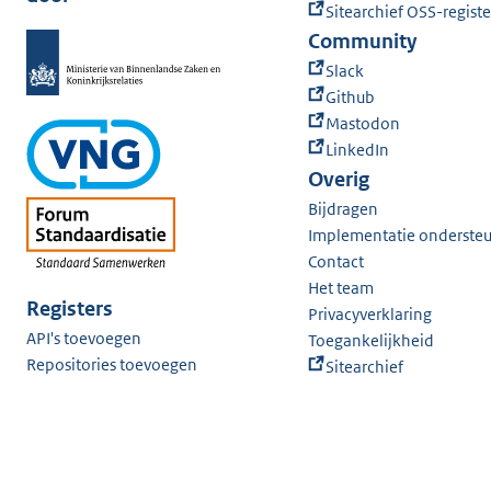
Sitearchief OSS-registe
Community
Slack
Github
Mastodon
LinkedIn
Overig
Bijdragen
Implementatie onderste
Contact
Het team
Registers
Privacyverklaring
API's toevoegen
Toegankelijkheid
Repositories toevoegen
Sitearchief