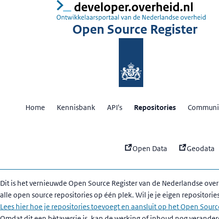
:
Ov
Open Source Register
Home
Kennisbank
API's
Repositories
Communit
Open Data
Geodata
Dit is het vernieuwde Open Source Register van de Nederlandse over
alle open source repositories op één plek. Wil je je eigen repositorie
Lees hier hoe je repositories toevoegt en aansluit op het Open Sourc
Omdat dit een bètaversie is, kan de werking of inhoud nog verander