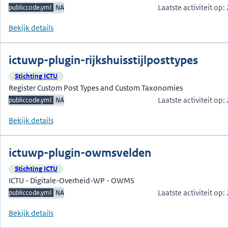
Laatste activiteit op
publiccode.yml
NA
Bekijk details
ictuwp-plugin-rijkshuisstijlposttypes
Stichting ICTU
Register Custom Post Types and Custom Taxonomies
Laatste activiteit op
publiccode.yml
NA
Bekijk details
ictuwp-plugin-owmsvelden
Stichting ICTU
ICTU - Digitale-Overheid-WP - OWMS
Laatste activiteit op
publiccode.yml
NA
Bekijk details