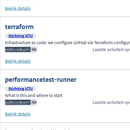
Bekijk details
terraform
Stichting ICTU
Infrastructure as code: we configure GitHub via Terraform configura
Laatste activiteit 
publiccode.yml
NA
Bekijk details
performancetest-runner
Stichting ICTU
What is this and where to start
Laatste activiteit 
publiccode.yml
NA
Bekijk details