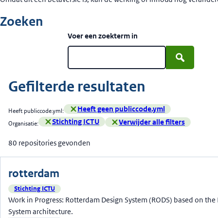
Zoeken
Voer een zoekterm in
Zoek in componentnamen en beschrijvingen. D
Gefilterde resultaten
Heeft geen publiccode.yml
Heeft publiccode.yml:
- Klik om filter te verwijderen
Stichting ICTU
Verwijder alle filters
Organisatie:
- Klik om filter te verwijderen
80 repositories gevonden
rotterdam
Stichting ICTU
Work in Progress: Rotterdam Design System (RODS) based on the
System architecture.