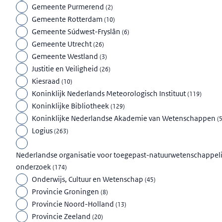
Gemeente Purmerend
(
2
)
Gemeente Rotterdam
(
10
)
Gemeente Súdwest-Fryslân
(
6
)
Gemeente Utrecht
(
26
)
Gemeente Westland
(
3
)
Justitie en Veiligheid
(
26
)
Kiesraad
(
10
)
Koninklijk Nederlands Meteorologisch Instituut
(
119
)
Koninklijke Bibliotheek
(
129
)
Koninklijke Nederlandse Akademie van Wetenschappen
(
Logius
(
263
)
Nederlandse organisatie voor toegepast-natuurwetenschappeli
onderzoek
(
174
)
Onderwijs, Cultuur en Wetenschap
(
45
)
Provincie Groningen
(
8
)
Provincie Noord-Holland
(
13
)
Provincie Zeeland
(
20
)