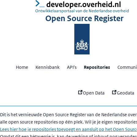
:
Ov
Open Source Register
Home
Kennisbank
API's
Repositories
Communit
Open Data
Geodata
Dit is het vernieuwde Open Source Register van de Nederlandse over
alle open source repositories op één plek. Wil je je eigen repositorie
Lees hier hoe je repositories toevoegt en aansluit op het Open Sourc
Omdat dit een bètaversie is, kan de werking of inhoud nog verander