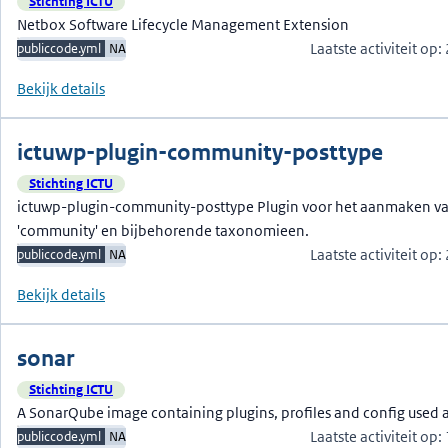
Stichting ICTU
Netbox Software Lifecycle Management Extension
Laatste activiteit op
publiccode.yml
NA
Bekijk details
ictuwp-plugin-community-posttype
Stichting ICTU
ictuwp-plugin-community-posttype Plugin voor het aanmaken va
'community' en bijbehorende taxonomieen.
Laatste activiteit op
publiccode.yml
NA
Bekijk details
sonar
Stichting ICTU
A SonarQube image containing plugins, profiles and config used a
Laatste activiteit op
publiccode.yml
NA