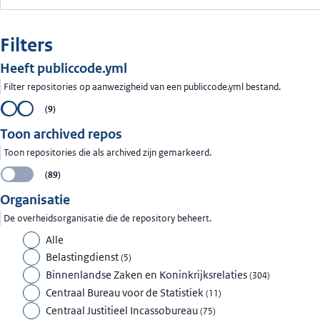
Filters
Heeft publiccode.yml
Filter repositories op aanwezigheid van een publiccode.yml bestand.
Uit
Aan
(
9
)
Toon archived repos
Toon repositories die als archived zijn gemarkeerd.
Uit
(
89
)
Organisatie
De overheidsorganisatie die de repository beheert.
Alle
Belastingdienst
(
5
)
Binnenlandse Zaken en Koninkrijksrelaties
(
304
)
Centraal Bureau voor de Statistiek
(
11
)
Centraal Justitieel Incassobureau
(
75
)