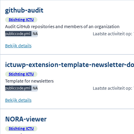
github-audit
Stichting ICTU
Audit GitHub repositories and members of an organization
Laatste activiteit op
publiccode.yml
NA
Bekijk details
ictuwp-extension-template-newsletter-d
Stichting ICTU
Template for newsletters
Laatste activiteit op
publiccode.yml
NA
Bekijk details
NORA-viewer
Stichting ICTU