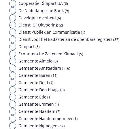
Coöperatie Dimpact UA
(
6
)
De Nederlandsche Bank
(
9
)
Developer overheid
(
6
)
Dienst ICT Uitvoering
(
2
)
Dienst Publiek en Communicatie
(
1
)
Dienst voor het kadaster en de openbare registers
(
87
)
Dimpact
(
5
)
Economische Zaken en Klimaat
(
5
)
Gemeente Almelo
(
3
)
Gemeente Amsterdam
(
116
)
Gemeente Buren
(
55
)
Gemeente Delft
(
4
)
Gemeente Den Haag
(
10
)
Gemeente Ede
(
1
)
Gemeente Emmen
(
1
)
Gemeente Haarlem
(
7
)
Gemeente Haarlemmermeer
(
1
)
Gemeente Nijmegen
(
67
)