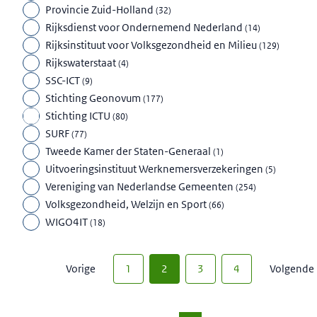
Provincie Zuid-Holland
(
32
)
Rijksdienst voor Ondernemend Nederland
(
14
)
Rijksinstituut voor Volksgezondheid en Milieu
(
129
)
Rijkswaterstaat
(
4
)
SSC-ICT
(
9
)
Stichting Geonovum
(
177
)
Stichting ICTU
(
80
)
SURF
(
77
)
Tweede Kamer der Staten-Generaal
(
1
)
Uitvoeringsinstituut Werknemersverzekeringen
(
5
)
Vereniging van Nederlandse Gemeenten
(
254
)
Volksgezondheid, Welzijn en Sport
(
66
)
WIGO4IT
(
18
)
Vorige
1
2
3
4
Volgende