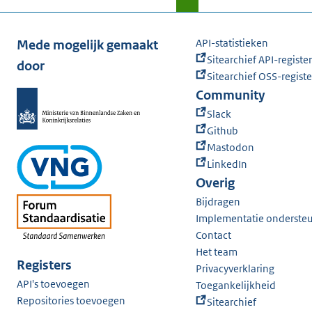
API-statistieken
Mede mogelijk gemaakt
Sitearchief API-register
door
Sitearchief OSS-registe
Community
Slack
Github
Mastodon
LinkedIn
Overig
Bijdragen
Implementatie onderste
Contact
Het team
Registers
Privacyverklaring
API's toevoegen
Toegankelijkheid
Repositories toevoegen
Sitearchief